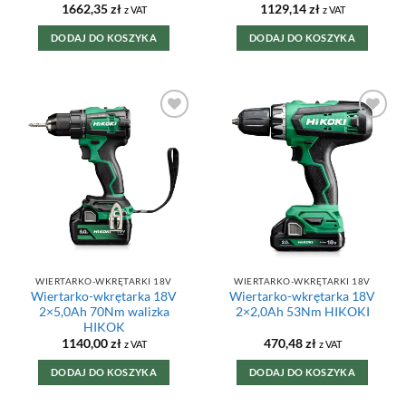
1662,35
zł
1129,14
zł
z VAT
z VAT
DODAJ DO KOSZYKA
DODAJ DO KOSZYKA
DODAJ DO
DODAJ DO
ULUBIONYCH
ULUBIONYCH
WIERTARKO-WKRĘTARKI 18V
WIERTARKO-WKRĘTARKI 18V
Wiertarko-wkrętarka 18V
Wiertarko-wkrętarka 18V
2×5,0Ah 70Nm walizka
2×2,0Ah 53Nm HIKOKI
HIKOK
1140,00
zł
470,48
zł
z VAT
z VAT
DODAJ DO KOSZYKA
DODAJ DO KOSZYKA