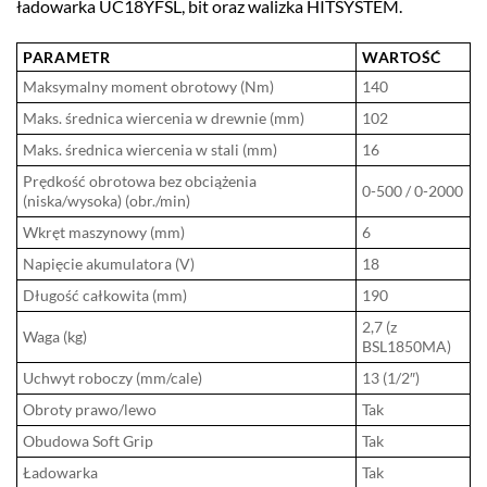
ładowarka UC18YFSL, bit oraz walizka HITSYSTEM.
PARAMETR
WARTOŚĆ
Maksymalny moment obrotowy (Nm)
140
Maks. średnica wiercenia w drewnie (mm)
102
Maks. średnica wiercenia w stali (mm)
16
Prędkość obrotowa bez obciążenia
0-500 / 0-2000
(niska/wysoka) (obr./min)
Wkręt maszynowy (mm)
6
Napięcie akumulatora (V)
18
Długość całkowita (mm)
190
2,7 (z
Waga (kg)
BSL1850MA)
Uchwyt roboczy (mm/cale)
13 (1/2″)
Obroty prawo/lewo
Tak
Obudowa Soft Grip
Tak
Ładowarka
Tak