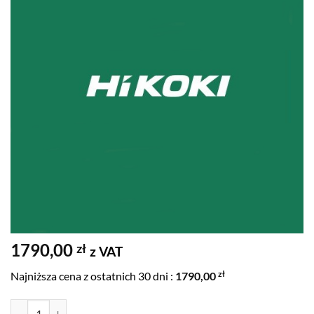
1790,00
zł
z VAT
zł
Najniższa cena z ostatnich 30 dni :
1790,00
ilość Wiertarko-wkrętarka 18V 2x5,0Ah 140Nm walizka HIKO