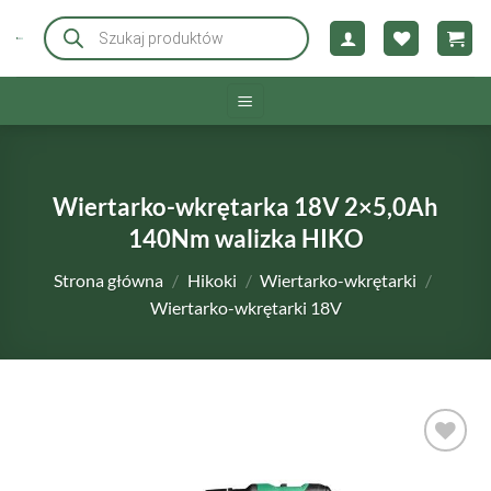
Przewiń
Wyszukiwarka
produktów
do
zawartości
Wiertarko-wkrętarka 18V 2×5,0Ah
140Nm walizka HIKO
Strona główna
/
Hikoki
/
Wiertarko-wkrętarki
/
Wiertarko-wkrętarki 18V
DODAJ DO