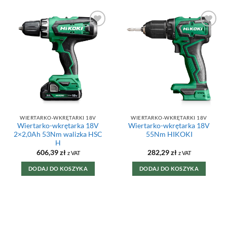
DODAJ DO
DODAJ DO
ULUBIONYCH
ULUBIONYCH
WIERTARKO-WKRĘTARKI 18V
WIERTARKO-WKRĘTARKI 18V
Wiertarko-wkrętarka 18V
Wiertarko-wkrętarka 18V
2×2,0Ah 53Nm walizka HSC
55Nm HIKOKI
H
606,39
zł
282,29
zł
z VAT
z VAT
DODAJ DO KOSZYKA
DODAJ DO KOSZYKA