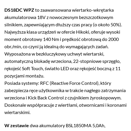
DS18DC WPZ
to zaawansowana wiertarko-wkrętarka
akumulatorowa 18V z nowoczesnym bezszczotkowym
silnikiem, zapewniającym dłuższy czas pracy (o około 50%).
Najwyższa klasa urządzeń w ofercie Hikoki, oferuje wysoki
moment obrotowy 140 Nm i prędkość obrotową do 2000
obr./min, co czyni ją idealną do wymagających zadań.
Wyposażona w bezkluczykowy uchwyt wiertarski,
automatyczną blokadę wrzeciona, 22-stopniowe sprzęgło,
rękojeść Soft Touch, światło LED oraz rękojeść boczną z 11
pozycjami montażu.
Posiada systemy: RFC (Reactive Force Control), który
zabezpiecza ręce użytkownika w trakcie nagłego zatrzymania
wrzeciona i Kick Back Control z czujnikiem żyroskopowym.
Doskonale współpracuje z wiertłami, otwornicami i koronami
wiertarskimi.
W zestawie
dwa akumulatory BSL1850MA 5,0Ah,