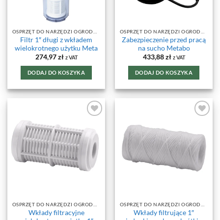
OSPRZĘT DO NARZĘDZI OGRODOWYCH
OSPRZĘT DO NARZĘDZI OGRODOWYCH
Filtr 1″ długi z wkładem
Zabezpieczenie przed pracą
wielokrotnego użytku Meta
na sucho Metabo
274,97
zł
433,88
zł
z VAT
z VAT
DODAJ DO KOSZYKA
DODAJ DO KOSZYKA
DODAJ DO
DODAJ DO
ULUBIONYCH
ULUBIONYCH
OSPRZĘT DO NARZĘDZI OGRODOWYCH
OSPRZĘT DO NARZĘDZI OGRODOWYCH
Wkłady filtracyjne
Wkłady filtrujące 1″