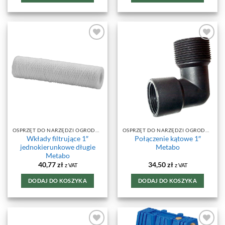
DODAJ DO
DODAJ DO
ULUBIONYCH
ULUBIONYCH
OSPRZĘT DO NARZĘDZI OGRODOWYCH
OSPRZĘT DO NARZĘDZI OGRODOWYCH
Wkłady filtrujące 1″
Połączenie kątowe 1″
jednokierunkowe długie
Metabo
Metabo
40,77
zł
34,50
zł
z VAT
z VAT
DODAJ DO KOSZYKA
DODAJ DO KOSZYKA