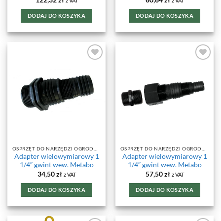
122,32
zł
60,64
zł
z VAT
z VAT
DODAJ DO KOSZYKA
DODAJ DO KOSZYKA
DODAJ DO
DODAJ DO
ULUBIONYCH
ULUBIONYCH
OSPRZĘT DO NARZĘDZI OGRODOWYCH
OSPRZĘT DO NARZĘDZI OGRODOWYCH
Adapter wielowymiarowy 1
Adapter wielowymiarowy 1
1/4″ gwint wew. Metabo
1/4″ gwint wew. Metabo
34,50
zł
57,50
zł
z VAT
z VAT
DODAJ DO KOSZYKA
DODAJ DO KOSZYKA