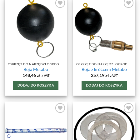
DODAJ DO
DODAJ DO
ULUBIONYCH
ULUBIONYCH
OSPRZĘT DO NARZĘDZI OGRODOWYCH
OSPRZĘT DO NARZĘDZI OGRODOWYCH
Boja Metabo
Boja z króćcem Metabo
148,46
zł
257,19
zł
z VAT
z VAT
DODAJ DO KOSZYKA
DODAJ DO KOSZYKA
DODAJ DO
DODAJ DO
ULUBIONYCH
ULUBIONYCH