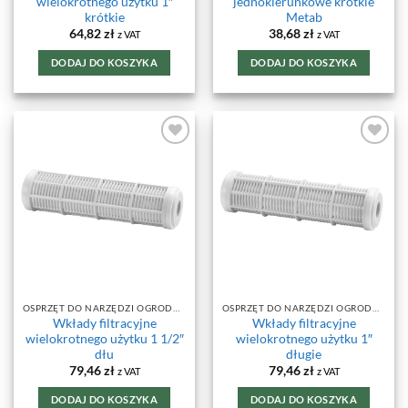
wielokrotnego użytku 1″
jednokierunkowe krótkie
krótkie
Metab
64,82
zł
38,68
zł
z VAT
z VAT
DODAJ DO KOSZYKA
DODAJ DO KOSZYKA
DODAJ DO
DODAJ DO
ULUBIONYCH
ULUBIONYCH
OSPRZĘT DO NARZĘDZI OGRODOWYCH
OSPRZĘT DO NARZĘDZI OGRODOWYCH
Wkłady filtracyjne
Wkłady filtracyjne
wielokrotnego użytku 1 1/2″
wielokrotnego użytku 1″
dłu
długie
79,46
zł
79,46
zł
z VAT
z VAT
DODAJ DO KOSZYKA
DODAJ DO KOSZYKA