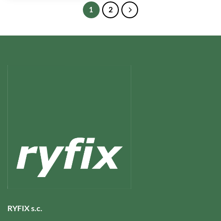
1
2
RYFIX s.c.