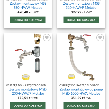
Zestaw montażowy MSS
Zestaw montażowy MSS
380-HWW Metabo
310-HAW/P Metabo
470,48
zł
397,29
zł
z VAT
z VAT
DODAJ DO KOSZYKA
DODAJ DO KOSZYKA
DODAJ DO
DODAJ DO
ULUBIONYCH
ULUBIONYCH
OSPRZĘT DO NARZĘDZI OGRODOWYCH
OSPRZĘT DO NARZĘDZI OGRODOWYCH
Zestaw montażowy MSD
Zestaw montażowy do pomp
200-HWW/P Metabo
MSD 1000-HWA Metabo
172,51
zł
351,29
zł
z VAT
z VAT
DODAJ DO KOSZYKA
DODAJ DO KOSZYKA