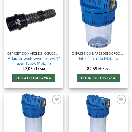
DODAJ DO
DODAJ DO
ULUBIONYCH
ULUBIONYCH
OSPRZĘT DO NARZĘDZI OGRODOWYCH
OSPRZĘT DO NARZĘDZI OGRODOWYCH
Adapter wielowymiarowy 1″
Filtr 1″ krótki Metabo
gwint zew. Metabo
47,05
zł
82,59
zł
z VAT
z VAT
DODAJ DO KOSZYKA
DODAJ DO KOSZYKA
DODAJ DO
DODAJ DO
ULUBIONYCH
ULUBIONYCH