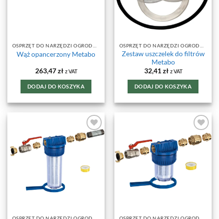
OSPRZĘT DO NARZĘDZI OGRODOWYCH
OSPRZĘT DO NARZĘDZI OGRODOWYCH
Zestaw uszczelek do filtrów
Wąż opancerzony Metabo
Metabo
263,47
zł
32,41
zł
z VAT
z VAT
DODAJ DO KOSZYKA
DODAJ DO KOSZYKA
DODAJ DO
DODAJ DO
ULUBIONYCH
ULUBIONYCH
OSPRZĘT DO NARZĘDZI OGRODOWYCH
OSPRZĘT DO NARZĘDZI OGRODOWYCH