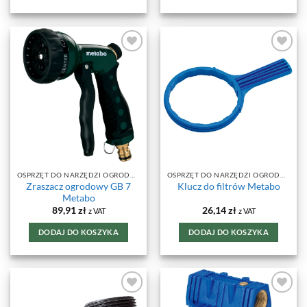
DODAJ DO
DODAJ DO
ULUBIONYCH
ULUBIONYCH
OSPRZĘT DO NARZĘDZI OGRODOWYCH
OSPRZĘT DO NARZĘDZI OGRODOWYCH
Zraszacz ogrodowy GB 7
Klucz do filtrów Metabo
Metabo
89,91
zł
26,14
zł
z VAT
z VAT
DODAJ DO KOSZYKA
DODAJ DO KOSZYKA
DODAJ DO
DODAJ DO