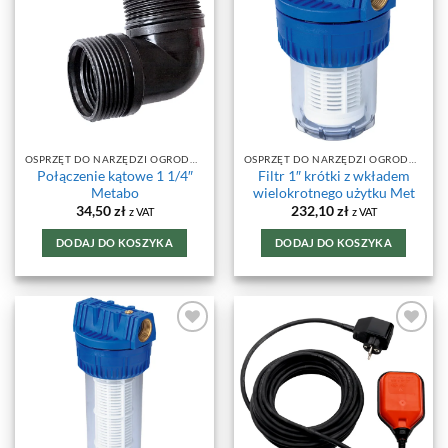
ULUBIONYCH
ULUBIONYCH
OSPRZĘT DO NARZĘDZI OGRODOWYCH
OSPRZĘT DO NARZĘDZI OGRODOWYCH
Połączenie kątowe 1 1/4″
Filtr 1″ krótki z wkładem
Metabo
wielokrotnego użytku Met
34,50
zł
232,10
zł
z VAT
z VAT
DODAJ DO KOSZYKA
DODAJ DO KOSZYKA
DODAJ DO
DODAJ DO
ULUBIONYCH
ULUBIONYCH