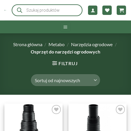
Przewiń
Wyszukiwarka
produktów
do
zawartości
Strona główna
/
Metabo
/
Narzędzia ogrodowe
/
Osprzęt do narzędzi ogrodowych
FILTRUJ
DODAJ DO
DODAJ DO
ULUBIONYCH
ULUBIONYCH