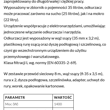
zaprojektowany do długotrwałej i ciężkiej pracy.
Wyposażony w zbiornik o pojemności 35 litrów, odkurzacz
może pracować zarówno na sucho (25 litrów), jak i na mokro
(22 litry).
Urządzenie współpracuje z elektronarzędziami, umożliwiając
jednoczesne włączanie odkurzacza i narzędzia.
Odkurzacz jest wyposażony w wąż ssący (35 mm x 3,2 m),
plastikową rurę ssącą oraz dyszę podłogową i szczelinową, co
czyni go wszechstronnym urządzeniem do użytku
przemysłowego i warsztatowego.
Klasa filtracji L wg. normy (EN 60335-2-69).
W zestawie przewód sieciowy 8 m., wąż ssący (fi 35 x 3,5 m),
rura x 2, dysza podłogowa, szczelinówka, adapter, uchwyt do
rury, worek, opakowanie kartonowe.
PARAMETR
WARTOŚĆ
Moc (W)
1400