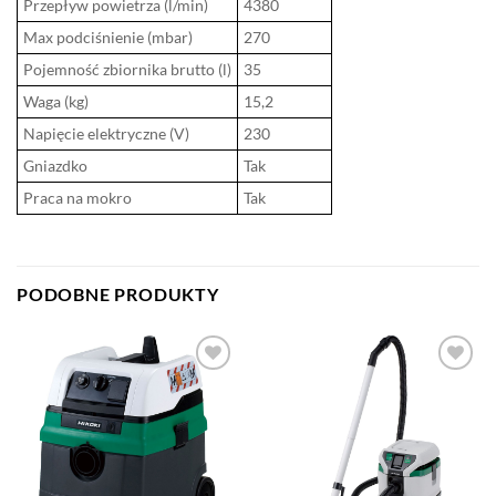
Przepływ powietrza (l/min)
4380
Max podciśnienie (mbar)
270
Pojemność zbiornika brutto (l)
35
Waga (kg)
15,2
Napięcie elektryczne (V)
230
Gniazdko
Tak
Praca na mokro
Tak
PODOBNE PRODUKTY
DODAJ DO
DODAJ DO
ULUBIONYCH
ULUBIONYCH