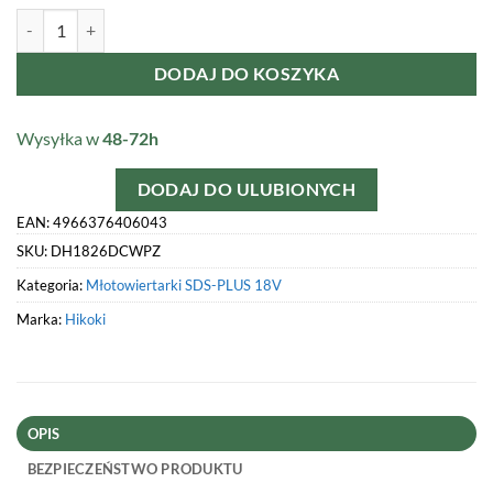
ilość Młotowiertarka 18V SDS+ 26mm 2x5,0Ah 3,2J walizka
DODAJ DO KOSZYKA
Wysyłka w
48-72h
DODAJ DO ULUBIONYCH
EAN: 4966376406043
SKU:
DH1826DCWPZ
Kategoria:
Młotowiertarki SDS-PLUS 18V
Marka:
Hikoki
OPIS
BEZPIECZEŃSTWO PRODUKTU