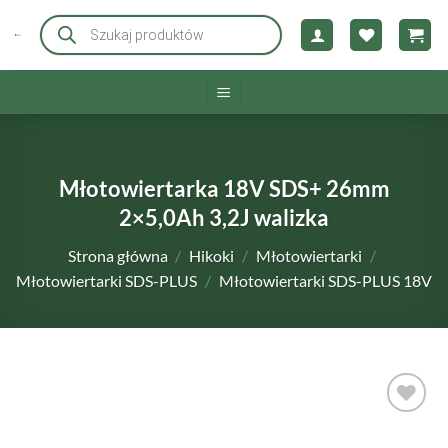
Przewiń
Wyszukiwarka
produktów
do
zawartości
Młotowiertarka 18V SDS+ 26mm
2×5,0Ah 3,2J walizka
Strona główna
/
Hikoki
/
Młotowiertarki
/
Młotowiertarki SDS-PLUS
/
Młotowiertarki SDS-PLUS 18V
DODAJ DO