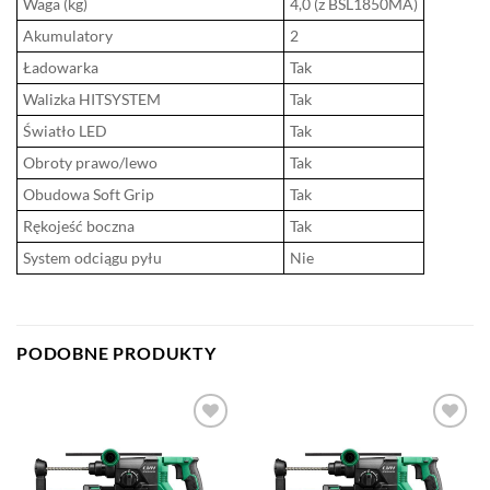
Waga (kg)
4,0 (z BSL1850MA)
Akumulatory
2
Ładowarka
Tak
Walizka HITSYSTEM
Tak
Światło LED
Tak
Obroty prawo/lewo
Tak
Obudowa Soft Grip
Tak
Rękojeść boczna
Tak
System odciągu pyłu
Nie
PODOBNE PRODUKTY
DODAJ DO
DODAJ DO
ULUBIONYCH
ULUBIONYCH