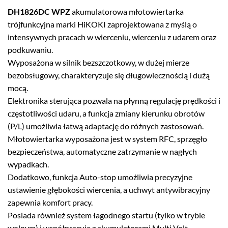
DH1826DC WPZ
akumulatorowa młotowiertarka
trójfunkcyjna marki HiKOKI zaprojektowana z myślą o
intensywnych pracach w wierceniu, wierceniu z udarem oraz
podkuwaniu.
Wyposażona w silnik bezszczotkowy, w dużej mierze
bezobsługowy, charakteryzuje się długowiecznością i dużą
mocą.
Elektronika sterująca pozwala na płynną regulację prędkości i
częstotliwości udaru, a funkcja zmiany kierunku obrotów
(P/L) umożliwia łatwą adaptację do różnych zastosowań.
Młotowiertarka wyposażona jest w system RFC, sprzęgło
bezpieczeństwa, automatyczne zatrzymanie w nagłych
wypadkach.
Dodatkowo, funkcja Auto-stop umożliwia precyzyjne
ustawienie głębokości wiercenia, a uchwyt antywibracyjny
zapewnia komfort pracy.
Posiada również system łagodnego startu (tylko w trybie
wolnym) i współpracuje z akumulatorami Multi Volt.